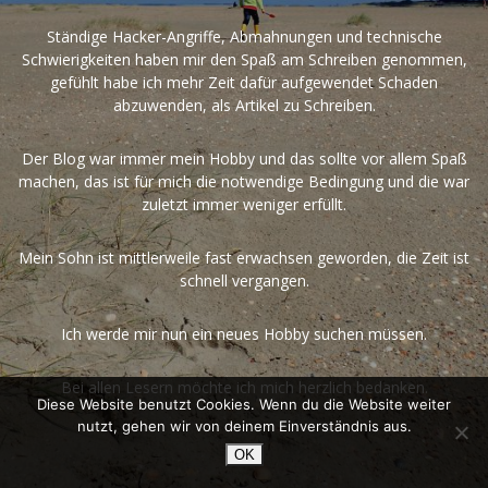
Ständige Hacker-Angriffe, Abmahnungen und technische
Schwierigkeiten haben mir den Spaß am Schreiben genommen,
gefühlt habe ich mehr Zeit dafür aufgewendet Schaden
abzuwenden, als Artikel zu Schreiben.
Der Blog war immer mein Hobby und das sollte vor allem Spaß
machen, das ist für mich die notwendige Bedingung und die war
zuletzt immer weniger erfüllt.
Mein Sohn ist mittlerweile fast erwachsen geworden, die Zeit ist
schnell vergangen.
Ich werde mir nun ein neues Hobby suchen müssen.
Bei allen Lesern möchte ich mich herzlich bedanken.
Diese Website benutzt Cookies. Wenn du die Website weiter
nutzt, gehen wir von deinem Einverständnis aus.
OK